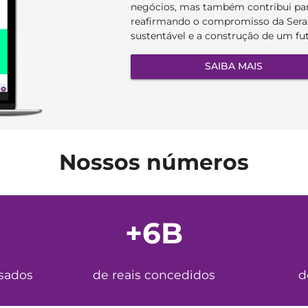
negócios, mas também contribui par
reafirmando o compromisso da Seras
sustentável e a construção de um fu
SAIBA MAIS
Nossos números
+6B
sados
de reais concedidos
d