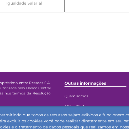
Igualdade Salarial
préstimo entre Pessoas S.A.
Outras informações
autorizada pelo Banco Central
oas nos termos da Resolução
Quem somos
APIs MOVA
taforma da Mova configuram
, permitindo que todos os recursos sejam exibidos e funcionem
- FGC.
Termos e Condições
ira excluir os cookies você pode realizar diretamente em seu n
okies e o tratamento de dados pessoais que realizamos em nosso
Modelos de Contrato