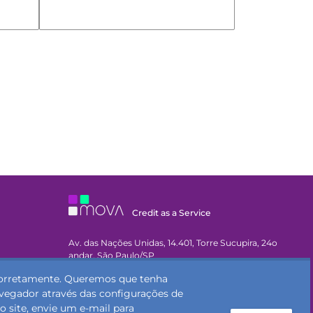
Credit as a Service
Av. das Nações Unidas, 14.401, Torre Sucupira, 24o
andar, São Paulo/SP
 corretamente. Queremos que tenha
CEP 04794-000
avegador através das configurações de
 site, envie um e-mail para